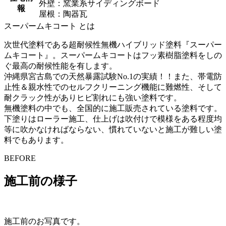
外壁：窯業系サイディングボード
報
屋根：陶器瓦
スーパームキコート とは
次世代塗料である超耐候性無機ハイブリッド塗料『スーパー
ムキコート』。スーパームキコートはフッ素樹脂塗料をしの
ぐ最高の耐候性能を有します。
沖縄県宮古島での天然暴露試験No.1の実績！！また、帯電防
止性＆親水性でのセルフクリーニング機能に難燃性、そして
耐クラック性がありヒビ割れにも強い塗料です。
無機塗料の中でも、全国的に施工販売されている塗料です。
下塗りはローラー施工、仕上げは吹付けで模様をある程度均
等に吹かなければならない、慣れていないと施工が難しい塗
料でもあります。
BEFORE
施工前の様子
施工前のお写真です。