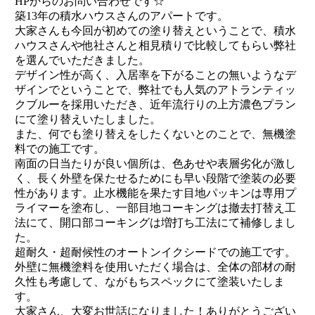
HPからのお問い合わせです☆
築13年の積水ハウスさんのアパートです。
大家さんも今回が初めての塗り替えということで、積水
ハウスさんや他社さんと相見積りで比較してもらい弊社
を選んでいただきました。
デザイン性が高く、入居率を下がることの無いようなデ
ザインでということで、弊社でも人気のアトランティッ
クブルーを採用いただき、近年流行りの上方濃色プラン
にて塗り替えいたしました。
また、何でも塗り替えをしたくないとのことで、無機塗
料での施工です。
南面の日当たりが良い個所は、色あせや表層劣化が激し
く、長く外壁を保たせるためにも早い段階で塗装の必要
性があります。止水機能を果たす目地パッキンは専用プ
ライマーを塗布し、一部目地コーキングは撤去打替え工
法にて、開口部コーキングは増打ち工法にて補修しまし
た。
超耐久・超耐候性のオートンイクシードでの施工です。
外壁に無機塗料を使用いただく場合は、全体の部材の耐
久性も考慮して、ながもちスペックにて塗装いたしま
す。
大家さん、大変お世話になりました！ありがとうござい