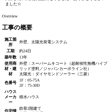
ました☆
Overview
工事の概要
施工箇
外壁、太陽光発電システム
所
工期
約24日
築年数
13年
使用商
外壁：スーパームキコート（超耐候性無機ハイブ
材・建
リッド塗料／ジャパンカーボライン社）
材
太陽光：ダイヤモンドソーラー（三菱）
1F：05-75A
色番号
2F：75-30D
ハウス
メーカ
積水ハウス
ー
鉄骨2階建て
住宅情