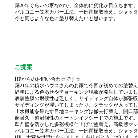
築20年ぐらいの家なので、全体的に劣化が目立ちます。
バルコニー笠木カバー工法、一部雨樋取替え、シャッタ
今と同じような色に塗り替えたいと思います。
ご提案
HPからのお問い合わせです☆
築21年の積水ハウスさんのお家で今回が初めての塗替
経年による色あせやチョーキング現象が発生していまし
表層塗膜の耐候性は乏しく、サイディング自体が膨張収
サイディングが浮いてしまったり、クラックが入ってし
止水機能を果たす目地コーキングは撤去打替え、開口部
超耐久・超耐候性のオートンイクシードでの施工です。
凹凸壁を活かした多彩模様仕上げで塗替え。高級感マシ
バルコニー笠木カバー工法、一部雨樋取替え、シャッタ
I様、大変お世話になりました！ありがとうございまし