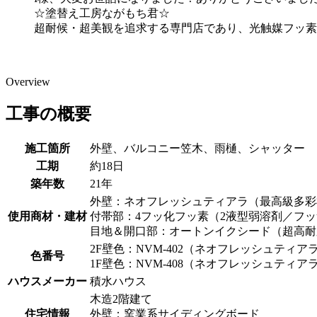
☆塗替え工房ながもち君☆
超耐候・超美観を追求する専門店であり、光触媒フッ素
Overview
工事の概要
施工箇所
外壁、バルコニー笠木、雨樋、シャッター
工期
約18日
築年数
21年
外壁：ネオフレッシュティアラ（最高級多彩
使用商材・建材
付帯部：4フッ化フッ素（2液型弱溶剤／フ
目地＆開口部：オートンイクシード（超高耐
2F壁色：NVM-402（ネオフレッシュティア
色番号
1F壁色：NVM-408（ネオフレッシュティア
ハウスメーカー
積水ハウス
木造2階建て
住宅情報
外壁：窯業系サイディングボード