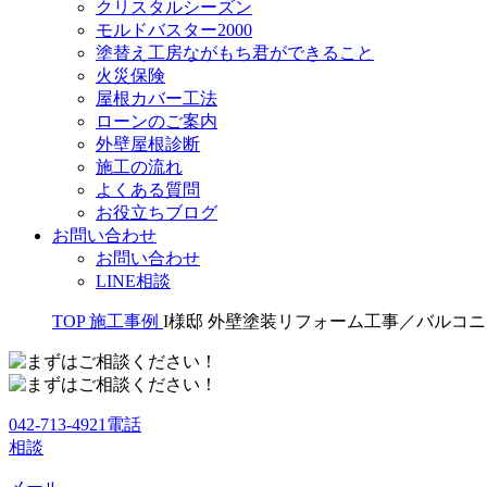
クリスタルシーズン
モルドバスター2000
塗替え工房ながもち君ができること
火災保険
屋根カバー工法
ローンのご案内
外壁屋根診断
施工の流れ
よくある質問
お役立ちブログ
お問い合わせ
お問い合わせ
LINE相談
TOP
施工事例
I様邸 外壁塗装リフォーム工事／バルコ
042-713-4921
電話
相談