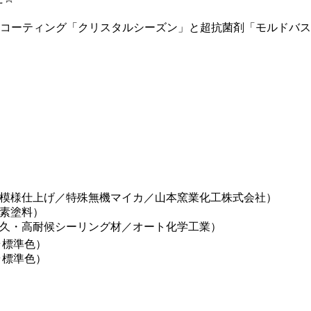
コーティング「クリスタルシーズン」と超抗菌剤「モルドバスタ
模様仕上げ／特殊無機マイカ／山本窯業化工株式会社）
ッ素塗料）
久・高耐候シーリング材／オート化学工業）
ラ標準色）
ラ標準色）