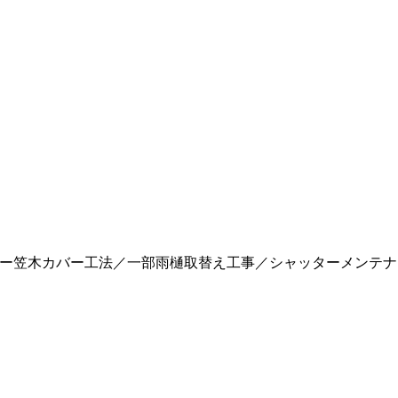
ニー笠木カバー工法／一部雨樋取替え工事／シャッターメンテナ