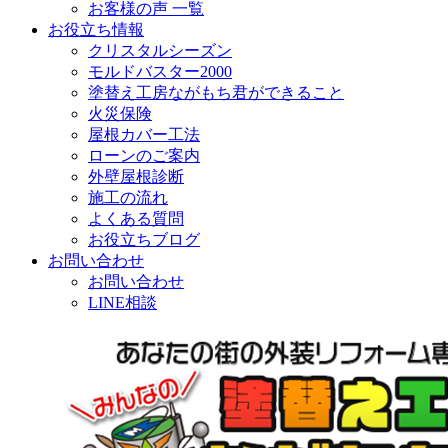
お客様の声 一覧
お役立ち情報
クリスタルシーズン
モルドバスター2000
塗替え工房ながもち君ができること
火災保険
屋根カバー工法
ローンのご案内
外壁屋根診断
施工の流れ
よくある質問
お役立ちブログ
お問い合わせ
お問い合わせ
LINE相談