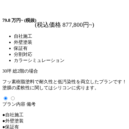
79.8
万円~
(税抜)
(税込価格 877,800円~)
自社施工
外壁塗装
保証有
分割対応
カラーシミュレーション
30坪 総2階の場合
フッ素樹脂塗料で耐久性と低汚染性を両立したプランです！
塗膜の柔軟性に関してはシリコンに劣ります。
プラン内容
備考
●自社施工
●外壁塗装
●保証有