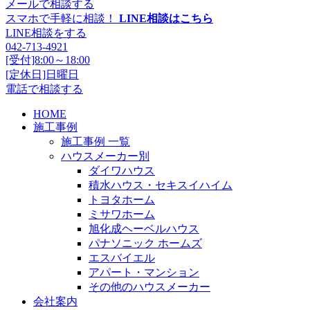
メールで相談する
スマホで手軽に相談！
LINE相談はこちら
LINE相談をする
042-713-4921
[受付]8:00～18:00
[定休日]日曜日
電話で相談する
HOME
施工事例
施工事例 一覧
ハウスメーカー別
ダイワハウス
積水ハウス・セキスイハイム
トヨタホーム
ミサワホーム
旭化成ヘーベルハウス
パナソニック ホームズ
エスバイエル
アパート・マンション
その他のハウスメーカー
会社案内