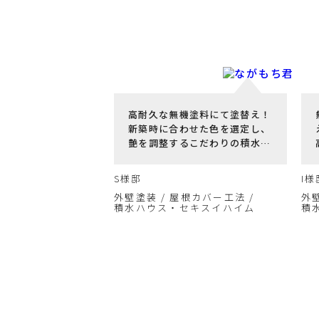
高耐久な無機塗料にて塗替え！
新築時に合わせた色を選定し、
艶を調整するこだわりの積水ハ
ウスに生まれ変わりました☆
S様邸
I様
外壁塗装
屋根カバー工法
外
積水ハウス・セキスイハイム
積