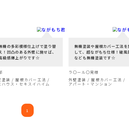
無機の多彩模様仕上げで塗り替
無機塗装や屋根カバー工法を
え！凹凸のある外壁に施せば、
して、超ながもち仕様！破風
高級感爆上がりです☆
なども無機塗装です☆
邸
ラ〇ール〇見様
壁塗装
屋根カバー工法
外壁塗装
屋根カバー工法
水ハウス・セキスイハイム
アパート・マンション
1