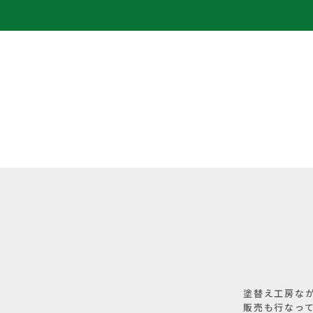
塗替え工房な
販売も行なっ