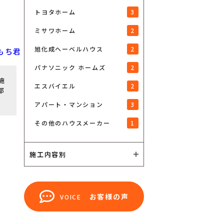
3
トヨタホーム
2
ミサワホーム
2
旭化成ヘーベルハウス
2
パナソニック ホームズ
施
2
エスバイエル
部
3
アパート・マンション
1
その他のハウスメーカー
施工内容別
お客様の声
VOICE