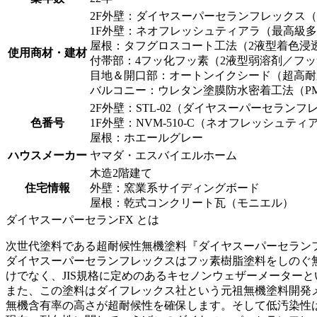
2F外壁：ダイヤスーパーセランフレックス
1F外壁：ネオフレッシュティアラ（最高級
屋根：タフグロスコート工法（2液型着色浸
使用商材・建材
付帯部：4フッ化フッ素（2液型弱溶剤／フ
目地＆開口部：オートンイクシード（超高耐
バルコニー：ウレタン塗膜防水密着工法（P
2F外壁：STL-02（ダイヤスーパーセラン
色番号
1F外壁：NVM-510-C（ネオフレッシュテ
屋根：ホエールグレー
ハウスメーカー
ヤマダ・エスバイエルホーム
木造2階建て
住宅情報
外壁：窯業系サイディングボード
屋根：乾式コンクリート瓦（モニエル）
ダイヤスーパーセランFX とは
次世代塗料である超耐候性無機塗料『ダイヤスーパーセラン
ダイヤスーパーセランフレックスはフッ素樹脂塗料をしのぐ無
けでなく、JIS規格に定めのあるキセノンウェザーメーター
また、この塗料はダイフレックス社という元祖無機塗料開発
無機含有率の高さが超耐候性を確保します。そして低汚染性