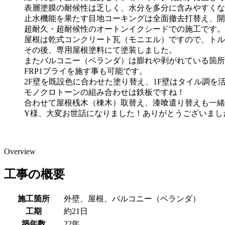
表層塗膜の耐候性は乏しく、水分を多分に含みやすくな
止水機能を果たす目地コーキングは全面撤去打替え、開
超耐久・超耐候性のオートンイクシードでの施工です。
屋根は乾式コンクリート瓦（モニエル）ですので、トル
その後、専用屋根塗料にて塗装しました。
またバルコニー（ベランダ）は膨れや剥がれている箇所
FRP1プライを施す事も可能です。
2F壁を既設色に合わせた塗り替え、1F壁はタイル調を
モノクロトーンの組み合わせは鉄板ですね！
合わせて屋根桟木（棟木）取替え、漆喰遣り替えも一緒
Y様、大変お世話になりました！ありがとうございまし
Overview
工事の概要
施工箇所
外壁、屋根、バルコニー（ベランダ）
工期
約21日
築年数
22年