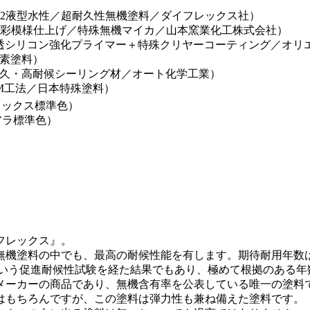
（2液型水性／超耐久性無機塗料／ダイフレックス社）
多彩模様仕上げ／特殊無機マイカ／山本窯業化工株式会社）
透シリコン強化プライマー＋特殊クリヤーコーティング／オリ
ッ素塗料）
久・高耐候シーリング材／オート化学工業）
M工法／日本特殊塗料）
フレックス標準色）
ィアラ標準色）
フレックス』。
機塗料の中でも、最高の耐候性能を有します。期待耐用年数は
という促進耐候性試験を経た結果でもあり、極めて根拠のある年
メーカーの商品であり、無機含有率を公表している唯一の塗料
はもちろんですが、この塗料は弾力性も兼ね備えた塗料です。