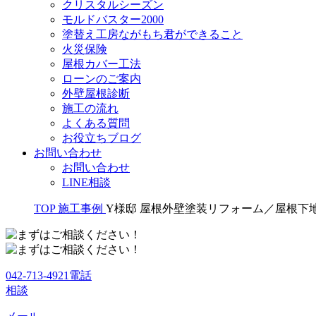
クリスタルシーズン
モルドバスター2000
塗替え工房ながもち君ができること
火災保険
屋根カバー工法
ローンのご案内
外壁屋根診断
施工の流れ
よくある質問
お役立ちブログ
お問い合わせ
お問い合わせ
LINE相談
TOP
施工事例
Y様邸 屋根外壁塗装リフォーム／屋根下
042-713-4921
電話
相談