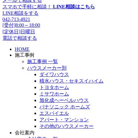
メールで相談する
スマホで手軽に相談！
LINE相談はこちら
LINE相談をする
042-713-4921
[受付]8:00～18:00
[定休日]日曜日
電話で相談する
HOME
施工事例
施工事例 一覧
ハウスメーカー別
ダイワハウス
積水ハウス・セキスイハイム
トヨタホーム
ミサワホーム
旭化成ヘーベルハウス
パナソニック ホームズ
エスバイエル
アパート・マンション
その他のハウスメーカー
会社案内