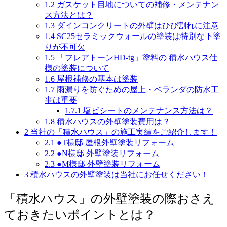
1.2
ガスケット目地についての補修・メンテナン
ス方法とは？
1.3
ダインコンクリートの外壁はひび割れに注意
1.4
SC25セラミックウォールの塗装は特別な下塗
りが不可欠
1.5
「フレアトーンHD-tg」塗料の 積水ハウス仕
様の塗装について
1.6
屋根補修の基本は塗装
1.7
雨漏りを防ぐための屋上・ベランダの防水工
事は重要
1.7.1
塩ビシートのメンテナンス方法は？
1.8
積水ハウスの外壁塗装費用は？
2
当社の「積水ハウス」の施工実績をご紹介します！
2.1
●T様邸 屋根外壁塗装リフォーム
2.2
●N様邸 外壁塗装リフォーム
2.3
●M様邸 外壁塗装リフォーム
3
積水ハウスの外壁塗装は当社にお任せください！
「積水ハウス」の外壁塗装の際おさえ
ておきたいポイントとは？