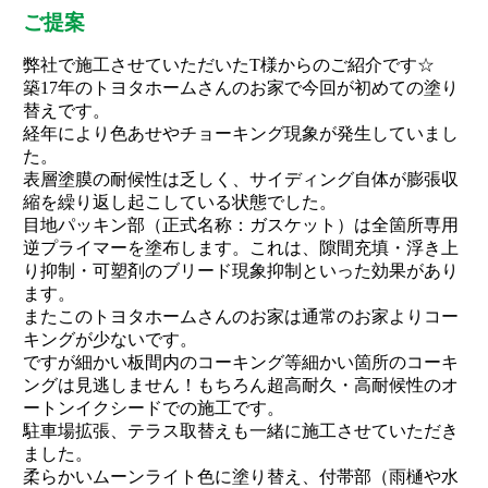
ご提案
弊社で施工させていただいたT様からのご紹介です☆
築17年のトヨタホームさんのお家で今回が初めての塗り
替えです。
経年により色あせやチョーキング現象が発生していまし
た。
表層塗膜の耐候性は乏しく、サイディング自体が膨張収
縮を繰り返し起こしている状態でした。
目地パッキン部（正式名称：ガスケット）は全箇所専用
逆プライマーを塗布します。これは、隙間充填・浮き上
り抑制・可塑剤のブリード現象抑制といった効果があり
ます。
またこのトヨタホームさんのお家は通常のお家よりコー
キングが少ないです。
ですが細かい板間内のコーキング等細かい箇所のコーキ
ングは見逃しません！もちろん超高耐久・高耐候性のオ
ートンイクシードでの施工です。
駐車場拡張、テラス取替えも一緒に施工させていただき
ました。
柔らかいムーンライト色に塗り替え、付帯部（雨樋や水