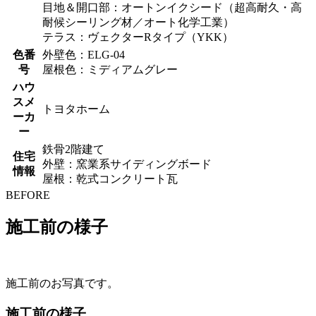
目地＆開口部：オートンイクシード（超高耐久・高
耐候シーリング材／オート化学工業）
テラス：ヴェクターRタイプ（YKK）
色番
外壁色：ELG-04
号
屋根色：ミディアムグレー
ハウ
スメ
トヨタホーム
ーカ
ー
鉄骨2階建て
住宅
外壁：窯業系サイディングボード
情報
屋根：乾式コンクリート瓦
BEFORE
施工前の様子
施工前のお写真です。
施工前の様子