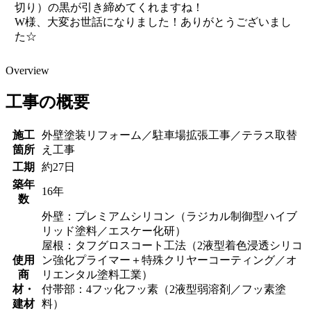
切り）の黒が引き締めてくれますね！
W様、大変お世話になりました！ありがとうございまし
た☆
Overview
工事の概要
施工
外壁塗装リフォーム／駐車場拡張工事／テラス取替
箇所
え工事
工期
約27日
築年
16年
数
外壁：プレミアムシリコン（ラジカル制御型ハイブ
リッド塗料／エスケー化研）
屋根：タフグロスコート工法（2液型着色浸透シリコ
使用
ン強化プライマー＋特殊クリヤーコーティング／オ
商
リエンタル塗料工業）
材・
付帯部：4フッ化フッ素（2液型弱溶剤／フッ素塗
建材
料）