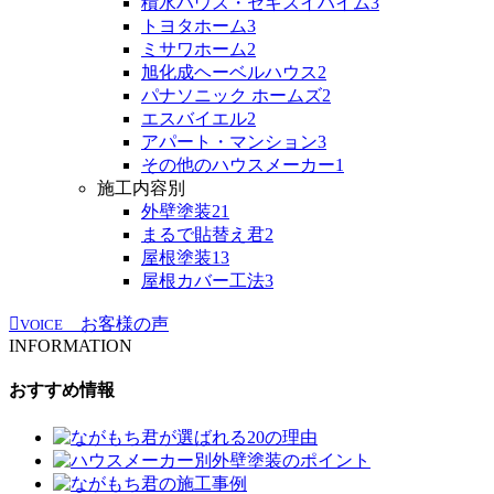
積水ハウス・セキスイハイム
3
トヨタホーム
3
ミサワホーム
2
旭化成ヘーベルハウス
2
パナソニック ホームズ
2
エスバイエル
2
アパート・マンション
3
その他のハウスメーカー
1
施工内容別
外壁塗装
21
まるで貼替え君
2
屋根塗装
13
屋根カバー工法
3
お客様の声
VOICE
INFORMATION
おすすめ情報