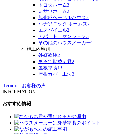
トヨタホーム
3
ミサワホーム
2
旭化成ヘーベルハウス
2
パナソニック ホームズ
2
エスバイエル
2
アパート・マンション
3
その他のハウスメーカー
1
施工内容別
外壁塗装
21
まるで貼替え君
2
屋根塗装
13
屋根カバー工法
3
お客様の声
VOICE
INFORMATION
おすすめ情報