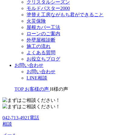
クリスタルシーズン
モルドバスター2000
塗替え工房ながもち君ができること
火災保険
屋根カバー工法
ローンのご案内
外壁屋根診断
施工の流れ
よくある質問
お役立ちブログ
お問い合わせ
お問い合わせ
LINE相談
TOP
お客様の声
H様の声
042-713-4921
電話
相談