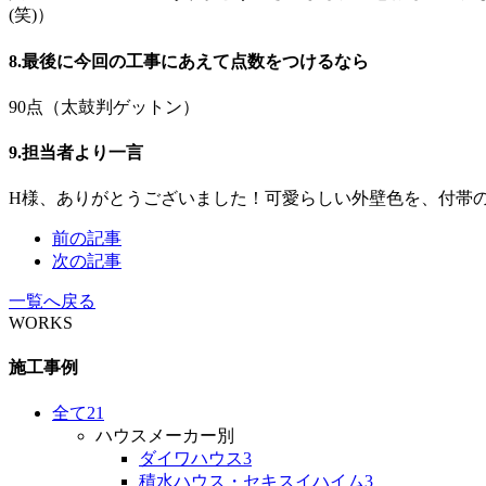
(笑)）
8.最後に今回の工事にあえて点数をつけるなら
90点（太鼓判ゲットン）
9.担当者より一言
H様、ありがとうございました！可愛らしい外壁色を、付帯
前の記事
次の記事
一覧へ戻る
WORKS
施工事例
全て
21
ハウスメーカー別
ダイワハウス
3
積水ハウス・セキスイハイム
3